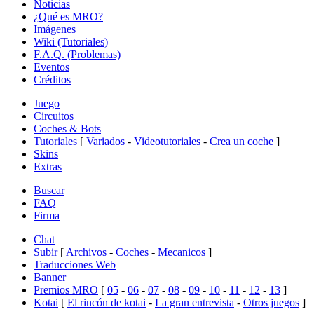
Noticias
¿Qué es MRO?
Imágenes
Wiki (Tutoriales)
F.A.Q. (Problemas)
Eventos
Créditos
Juego
Circuitos
Coches & Bots
Tutoriales
[
Variados
-
Videotutoriales
-
Crea un coche
]
Skins
Extras
Buscar
FAQ
Firma
Chat
Subir
[
Archivos
-
Coches
-
Mecanicos
]
Traducciones Web
Banner
Premios MRO
[
05
-
06
-
07
-
08
-
09
-
10
-
11
-
12
-
13
]
Kotai
[
El rincón de kotai
-
La gran entrevista
-
Otros juegos
]