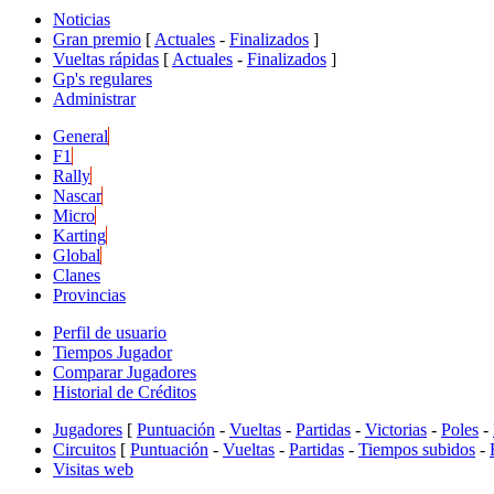
Noticias
Gran premio
[
Actuales
-
Finalizados
]
Vueltas rápidas
[
Actuales
-
Finalizados
]
Gp's regulares
Administrar
General
F1
Rally
Nascar
Micro
Karting
Global
Clanes
Provincias
Perfil de usuario
Tiempos Jugador
Comparar Jugadores
Historial de Créditos
Jugadores
[
Puntuación
-
Vueltas
-
Partidas
-
Victorias
-
Poles
-
Circuitos
[
Puntuación
-
Vueltas
-
Partidas
-
Tiempos subidos
-
Visitas web