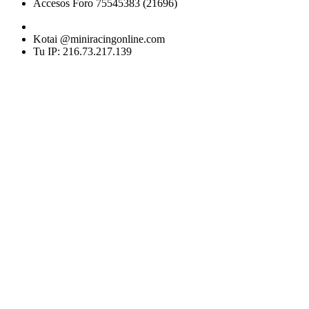
Accesos Foro 75545383 (21696)
Kotai @miniracingonline.com
Tu IP: 216.73.217.139