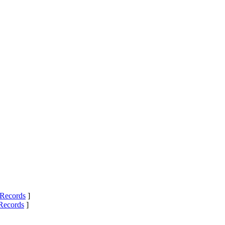
Records
]
Records
]