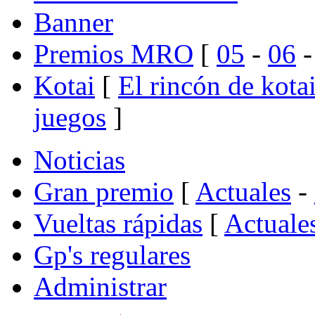
Banner
Premios MRO
[
05
-
06
Kotai
[
El rincón de kota
juegos
]
Noticias
Gran premio
[
Actuales
-
Vueltas rápidas
[
Actuale
Gp's regulares
Administrar