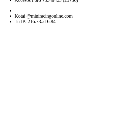
Accesos Foro 75549423 (25736)
Kotai @miniracingonline.com
Tu IP: 216.73.216.84