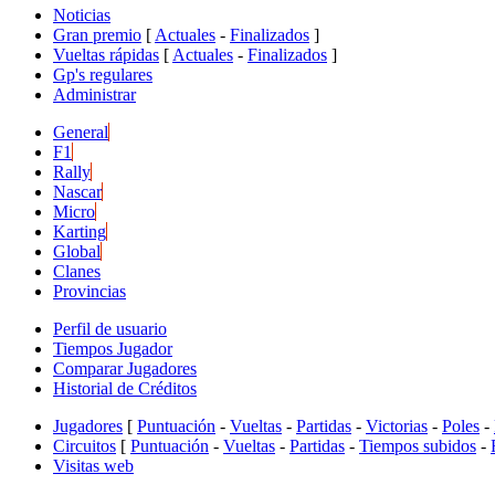
Noticias
Gran premio
[
Actuales
-
Finalizados
]
Vueltas rápidas
[
Actuales
-
Finalizados
]
Gp's regulares
Administrar
General
F1
Rally
Nascar
Micro
Karting
Global
Clanes
Provincias
Perfil de usuario
Tiempos Jugador
Comparar Jugadores
Historial de Créditos
Jugadores
[
Puntuación
-
Vueltas
-
Partidas
-
Victorias
-
Poles
-
Circuitos
[
Puntuación
-
Vueltas
-
Partidas
-
Tiempos subidos
-
Visitas web