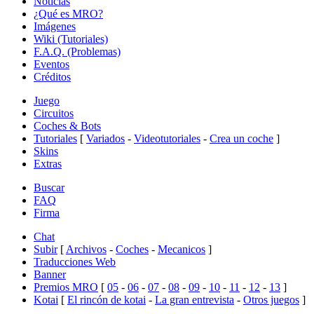
Noticias
¿Qué es MRO?
Imágenes
Wiki (Tutoriales)
F.A.Q. (Problemas)
Eventos
Créditos
Juego
Circuitos
Coches & Bots
Tutoriales
[
Variados
-
Videotutoriales
-
Crea un coche
]
Skins
Extras
Buscar
FAQ
Firma
Chat
Subir
[
Archivos
-
Coches
-
Mecanicos
]
Traducciones Web
Banner
Premios MRO
[
05
-
06
-
07
-
08
-
09
-
10
-
11
-
12
-
13
]
Kotai
[
El rincón de kotai
-
La gran entrevista
-
Otros juegos
]