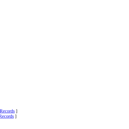
Records
]
Records
]