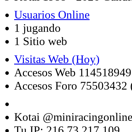
Usuarios Online
1 jugando
1 Sitio web
Visitas Web (Hoy)
Accesos Web 114518949
Accesos Foro 75503432 
Kotai @miniracingonlin
Tu IP: 216.73.217.109