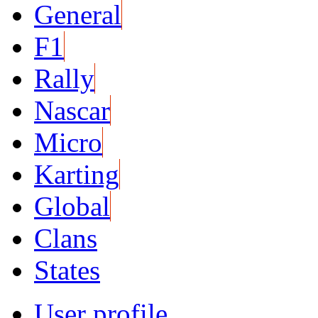
General
F1
Rally
Nascar
Micro
Karting
Global
Clans
States
User profile