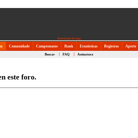
Download do jogo
um
Comunidade
Campeonatos
Rank
Estatísticas
Registros
Aperte
Buscar
FAQ
Assinatura
n este foro.