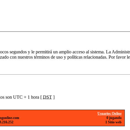
 pocos segundos y le permitirá un amplio acceso al sistema. La Administ
izado con nuestros términos de uso y políticas relacionadas. Por favor le
ios son UTC + 1 hora [
DST
]
Usuarios Online
ngonline.com
0 jugando
3.216.252
1 Sitio web