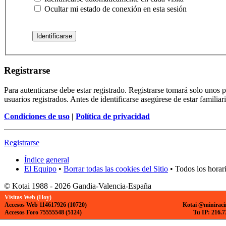
Ocultar mi estado de conexión en esta sesión
Registrarse
Para autenticarse debe estar registrado. Registrarse tomará solo unos
usuarios registrados. Antes de identificarse asegúrese de estar familiar
Condiciones de uso
|
Política de privacidad
Registrarse
Índice general
El Equipo
•
Borrar todas las cookies del Sitio
• Todos los horar
© Kotai 1988 - 2026 Gandia-Valencia-España
Visitas Web (Hoy)
Accesos Web 114617926 (10720)
Kotai @miniraci
Accesos Foro 75555548 (5124)
Tu IP: 216.7