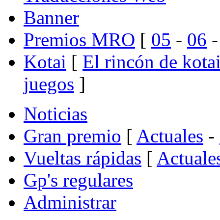
Banner
Premios MRO
[
05
-
06
Kotai
[
El rincón de kota
juegos
]
Noticias
Gran premio
[
Actuales
-
Vueltas rápidas
[
Actuale
Gp's regulares
Administrar