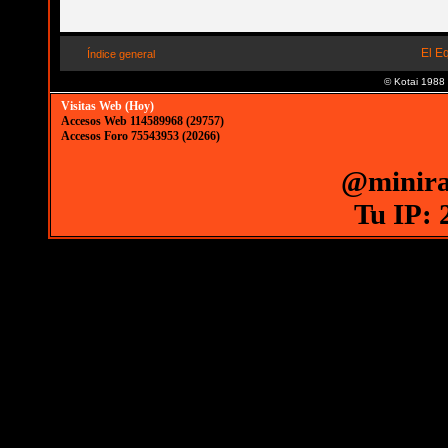
El E
Índice general
© Kotai 1988
Visitas Web (Hoy)
Accesos Web 114589968 (29757)
Accesos Foro 75543953 (20266)
@minira
Tu IP: 