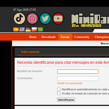
07 Ago 2026 17:03
Home
Downloads
Forum
Community
Champions
Buscar
Índice general
Necesita identificarse para citar mensajes en este for
Nombre de Usuario:
Contraseña:
Olvidé mi contraseña
Identificarse automáticamente en cada v
Ocultar mi estado de conexión en esta 