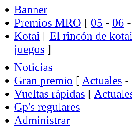
Banner
Premios MRO
[
05
-
06
Kotai
[
El rincón de kota
juegos
]
Noticias
Gran premio
[
Actuales
-
Vueltas rápidas
[
Actuale
Gp's regulares
Administrar