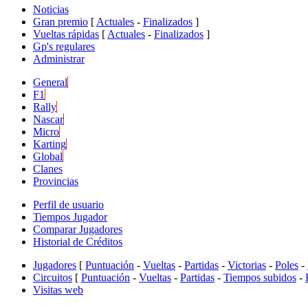
Noticias
Gran premio
[
Actuales
-
Finalizados
]
Vueltas rápidas
[
Actuales
-
Finalizados
]
Gp's regulares
Administrar
General
F1
Rally
Nascar
Micro
Karting
Global
Clanes
Provincias
Perfil de usuario
Tiempos Jugador
Comparar Jugadores
Historial de Créditos
Jugadores
[
Puntuación
-
Vueltas
-
Partidas
-
Victorias
-
Poles
-
Circuitos
[
Puntuación
-
Vueltas
-
Partidas
-
Tiempos subidos
-
Visitas web