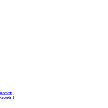
Records
]
Records
]