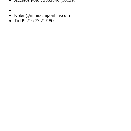
Accesos Foro 75533846 (10159)
Kotai @miniracingonline.com
Tu IP: 216.73.217.80