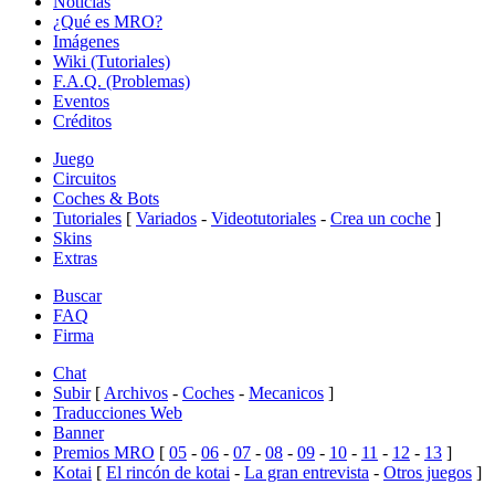
Noticias
¿Qué es MRO?
Imágenes
Wiki (Tutoriales)
F.A.Q. (Problemas)
Eventos
Créditos
Juego
Circuitos
Coches & Bots
Tutoriales
[
Variados
-
Videotutoriales
-
Crea un coche
]
Skins
Extras
Buscar
FAQ
Firma
Chat
Subir
[
Archivos
-
Coches
-
Mecanicos
]
Traducciones Web
Banner
Premios MRO
[
05
-
06
-
07
-
08
-
09
-
10
-
11
-
12
-
13
]
Kotai
[
El rincón de kotai
-
La gran entrevista
-
Otros juegos
]