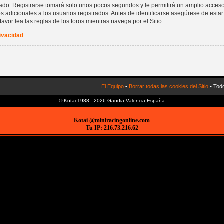
rado. Registrarse tomará solo unos pocos segundos y le permitirá un amplio acceso
 adicionales a los usuarios registrados. Antes de identificarse asegúrese de estar
favor lea las reglas de los foros mientras navega por el Sitio.
rivacidad
El Equipo
•
Borrar todas las cookies del Sitio
• Todo
© Kotai 1988 - 2026 Gandia-Valencia-España
Kotai @miniracingonline.com
Tu IP: 216.73.216.62