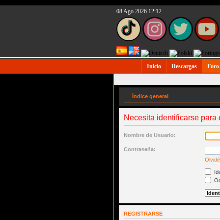
08 Ago 2026 12:12
Inicio
Descargas
Foro
Índice general
Necesita identificarse para 
Nombre de Usuario:
Contraseña:
Olvidé
Ide
Oc
REGISTRARSE