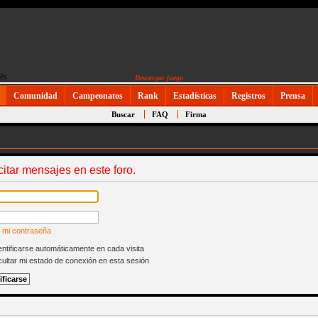
Descargar juego
Comunidad
Campeonatos
Rank
Estadísticas
Registros
Prensa
Buscar
FAQ
Firma
citar mensajes en este foro.
 mi contraseña
ntificarse automáticamente en cada visita
ultar mi estado de conexión en esta sesión