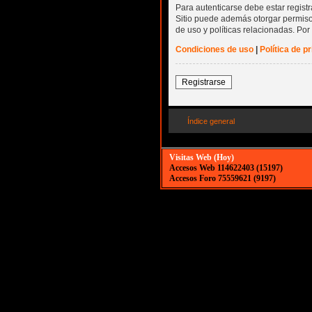
Para autenticarse debe estar regist
Sitio puede además otorgar permisos
de uso y políticas relacionadas. Por 
Condiciones de uso
|
Política de p
Registrarse
Índice general
Visitas Web (Hoy)
Accesos Web 114622403 (15197)
Accesos Foro 75559621 (9197)