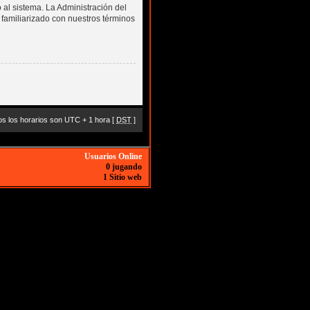
 al sistema. La Administración del
 familiarizado con nuestros términos
s los horarios son UTC + 1 hora [
DST
]
Usuarios Online
0 jugando
1 Sitio web