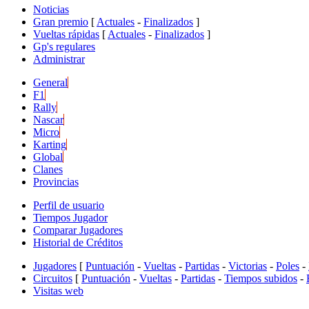
Noticias
Gran premio
[
Actuales
-
Finalizados
]
Vueltas rápidas
[
Actuales
-
Finalizados
]
Gp's regulares
Administrar
General
F1
Rally
Nascar
Micro
Karting
Global
Clanes
Provincias
Perfil de usuario
Tiempos Jugador
Comparar Jugadores
Historial de Créditos
Jugadores
[
Puntuación
-
Vueltas
-
Partidas
-
Victorias
-
Poles
-
Circuitos
[
Puntuación
-
Vueltas
-
Partidas
-
Tiempos subidos
-
Visitas web