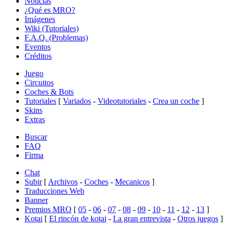
Noticias
¿Qué es MRO?
Imágenes
Wiki (Tutoriales)
F.A.Q. (Problemas)
Eventos
Créditos
Juego
Circuitos
Coches & Bots
Tutoriales
[
Variados
-
Videotutoriales
-
Crea un coche
]
Skins
Extras
Buscar
FAQ
Firma
Chat
Subir
[
Archivos
-
Coches
-
Mecanicos
]
Traducciones Web
Banner
Premios MRO
[
05
-
06
-
07
-
08
-
09
-
10
-
11
-
12
-
13
]
Kotai
[
El rincón de kotai
-
La gran entrevista
-
Otros juegos
]