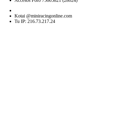
Accesos Foro 75605821 (28024)
Kotai @miniracingonline.com
Tu IP: 216.73.217.24