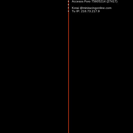
Accesos Foro 75605214 (27417)
Kotai @miniracingonline.com
Tu IP: 216.73.217.9