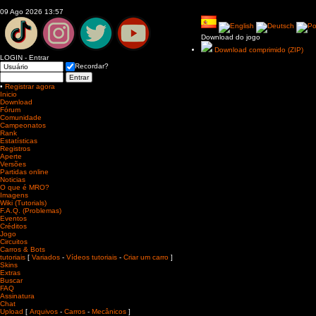
09 Ago 2026 13:57
Download do jogo
Download comprimido (ZIP)
LOGIN - Entrar
Recordar?
•
Registrar agora
Inicio
Download
Fórum
Comunidade
Campeonatos
Rank
Estatísticas
Registros
Aperte
Versões
Partidas online
Noticias
O que é MRO?
Imagens
Wiki (Tutorials)
F.A.Q. (Problemas)
Eventos
Créditos
Jogo
Circuitos
Carros & Bots
tutoriais
[
Variados
-
Vídeos tutoriais
-
Criar um carro
]
Skins
Extras
Buscar
FAQ
Assinatura
Chat
Upload
[
Arquivos
-
Carros
-
Mecânicos
]