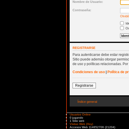
Nombre de Usuario:
Contraseña:
Olvidé
Ide
Oc
REGISTRARSE
Para autenticarse debe estar regist
Sitio puede además otorgar permisos
de uso y políticas relacionadas. Por 
Condiciones de uso
|
Política de p
Registrarse
Índice general
Usuarios Online
0 jugando
1 Sitio web
Visitas Web (Hoy)
Accesos Web 114652706 (21204)