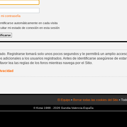
 mi contraseña
ntificarse automáticamente en cada visita
ultar mi estado de conexión en esta sesión
rado. Registrarse tomará solo unos pocos segundos y le permitirá un amplio acceso
 adicionales a los usuarios registrados. Antes de identificarse asegúrese de estar
favor lea las reglas de los foros mientras navega por el Sitio.
rivacidad
El Equipo
•
Borrar todas las cookies del Sitio
• Todo
© Kotai 1988 - 2026 Gandia-Valencia-España