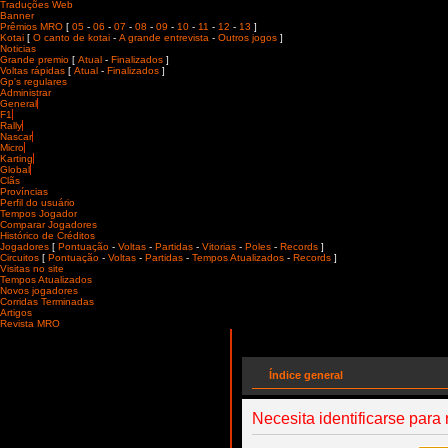
Traduções Web
Banner
Prêmios MRO
[
05
-
06
-
07
-
08
-
09
-
10
-
11
-
12
-
13
]
Kotai
[
O canto de kotai
-
A grande entrevista
-
Outros jogos
]
Noticias
Grande premio
[
Atual
-
Finalizados
]
Voltas rápidas
[
Atual
-
Finalizados
]
Gp's regulares
Administrar
General
F1
Rally
Nascar
Micro
Karting
Global
Clãs
Províncias
Perfil do usuário
Tempos Jogador
Comparar Jogadores
Histórico de Créditos
Jogadores
[
Pontuação
-
Voltas
-
Partidas
-
Vitorias
-
Poles
-
Records
]
Circuitos
[
Pontuação
-
Voltas
-
Partidas
-
Tempos Atualizados
-
Records
]
Visitas no site
Tempos Atualizados
Novos jogadores
Corridas Terminadas
Artigos
Revista MRO
Índice general
Necesita identificarse para