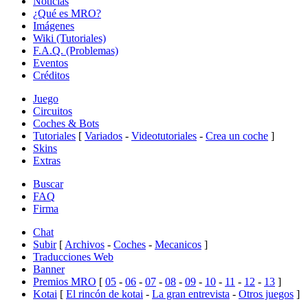
Noticias
¿Qué es MRO?
Imágenes
Wiki (Tutoriales)
F.A.Q. (Problemas)
Eventos
Créditos
Juego
Circuitos
Coches & Bots
Tutoriales
[
Variados
-
Videotutoriales
-
Crea un coche
]
Skins
Extras
Buscar
FAQ
Firma
Chat
Subir
[
Archivos
-
Coches
-
Mecanicos
]
Traducciones Web
Banner
Premios MRO
[
05
-
06
-
07
-
08
-
09
-
10
-
11
-
12
-
13
]
Kotai
[
El rincón de kotai
-
La gran entrevista
-
Otros juegos
]