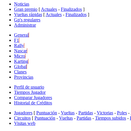
Noticias
Gran premio
[
Actuales
-
Finalizados
]
Vueltas rápidas
[
Actuales
-
Finalizados
]
Gp's regulares
Administrar
General
F1
Rally
Nascar
Micro
Karting
Global
Clanes
Provincias
Perfil de usuario
Tiempos Jugador
Comparar Jugadores
Historial de Créditos
Jugadores
[
Puntuación
-
Vueltas
-
Partidas
-
Victorias
-
Poles
-
Circuitos
[
Puntuación
-
Vueltas
-
Partidas
-
Tiempos subidos
-
Visitas web