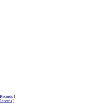
Records
]
Records
]