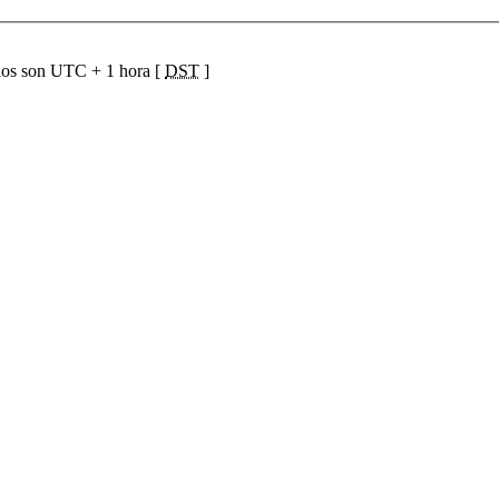
ios son UTC + 1 hora [
DST
]