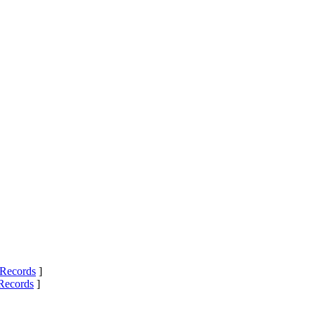
Records
]
Records
]