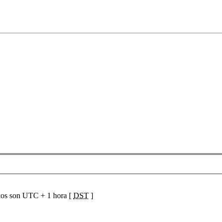
ios son UTC + 1 hora [
DST
]