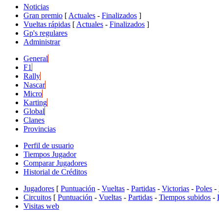
Noticias
Gran premio
[
Actuales
-
Finalizados
]
Vueltas rápidas
[
Actuales
-
Finalizados
]
Gp's regulares
Administrar
General
F1
Rally
Nascar
Micro
Karting
Global
Clanes
Provincias
Perfil de usuario
Tiempos Jugador
Comparar Jugadores
Historial de Créditos
Jugadores
[
Puntuación
-
Vueltas
-
Partidas
-
Victorias
-
Poles
-
Circuitos
[
Puntuación
-
Vueltas
-
Partidas
-
Tiempos subidos
-
Visitas web