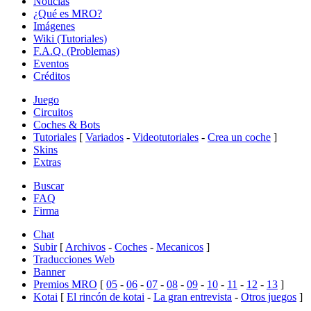
Noticias
¿Qué es MRO?
Imágenes
Wiki (Tutoriales)
F.A.Q. (Problemas)
Eventos
Créditos
Juego
Circuitos
Coches & Bots
Tutoriales
[
Variados
-
Videotutoriales
-
Crea un coche
]
Skins
Extras
Buscar
FAQ
Firma
Chat
Subir
[
Archivos
-
Coches
-
Mecanicos
]
Traducciones Web
Banner
Premios MRO
[
05
-
06
-
07
-
08
-
09
-
10
-
11
-
12
-
13
]
Kotai
[
El rincón de kotai
-
La gran entrevista
-
Otros juegos
]