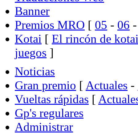
Banner
Premios MRO
[
05
-
06
Kotai
[
El rincón de kota
juegos
]
Noticias
Gran premio
[
Actuales
-
Vueltas rápidas
[
Actuale
Gp's regulares
Administrar