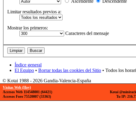
Ascendente
Descendente
Limitar resultados previos a:
Mostrar los primeros:
Caracteres del mensaje
Índice general
El Equipo
•
Borrar todas las cookies del Sitio
• Todos los horar
© Kotai 1988 - 2026 Gandia-Valencia-España
Visitas Web (Hoy)
Accesos Web 114548001 (64421)
Kotai @miniraci
Accesos Foro 75520007 (33363)
Tu IP: 216.7