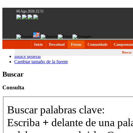
06 Ago 2026 22:51
Inicio
Download
Fórum
Comunidade
Campeonato
Buscar
Índice general
Cambiar tamaño de la fuente
Buscar
Consulta
Buscar palabras clave:
Escriba
+
delante de una pal