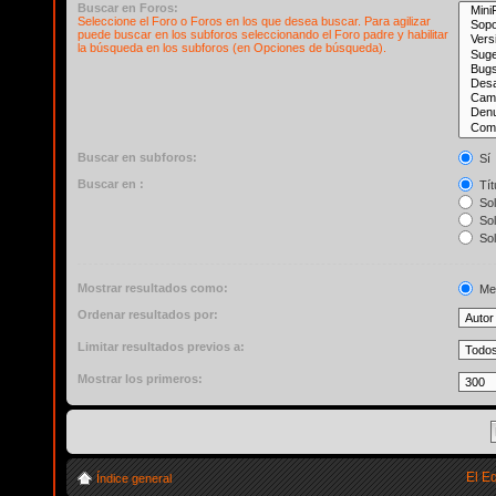
Buscar en Foros:
Seleccione el Foro o Foros en los que desea buscar. Para agilizar
puede buscar en los subforos seleccionando el Foro padre y habilitar
la búsqueda en los subforos (en Opciones de búsqueda).
Buscar en subforos:
Sí
Buscar en :
Tít
Sol
Sol
Sol
Mostrar resultados como:
Me
Ordenar resultados por:
Limitar resultados previos a:
Mostrar los primeros:
El E
Índice general