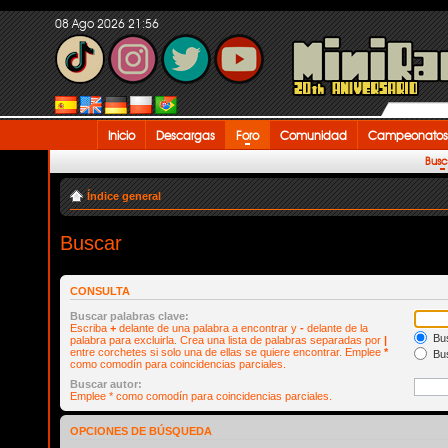
08 Ago 2026 21:56
Inicio
Descargas
Foro
Comunidad
Campeonatos
Busc
Índice general
Buscar
CONSULTA
Buscar palabras clave:
Escriba
+
delante de una palabra a encontrar y
-
delante de la
Bus
palabra para excluirla. Crea una lista de palabras separadas por
|
entre corchetes si solo una de ellas se quiere encontrar. Emplee
*
Bus
como comodín para coincidencias parciales.
Buscar autor:
Emplee * como comodín para coincidencias parciales.
OPCIONES DE BÚSQUEDA