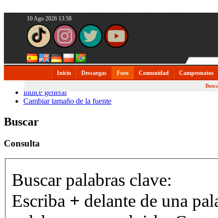
10 Ago 2026 13:58
Inicio
Descargas
Foro
Comunidad
Campeonatos
Busc
Índice general
Cambiar tamaño de la fuente
Buscar
Consulta
Buscar palabras clave:
Escriba
+
delante de una pal