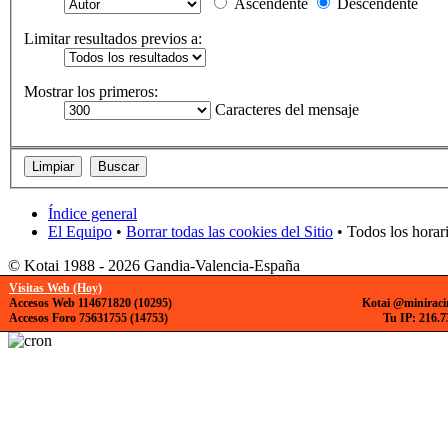
Ascendente
Descendente
Limitar resultados previos a:
Mostrar los primeros:
Caracteres del mensaje
Índice general
El Equipo
•
Borrar todas las cookies del Sitio
• Todos los horar
© Kotai 1988 - 2026 Gandia-Valencia-España
Visitas Web (Hoy)
Accesos Web 114671820 (10295)
Kotai @miniraci
Accesos Foro 75631755 (14753)
Tu IP: 216.7