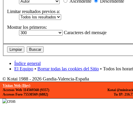
Ascendente
Descendente
Limitar resultados previos a:
Mostrar los primeros:
Caracteres del mensaje
Índice general
El Equipo
•
Borrar todas las cookies del Sitio
• Todos los horar
© Kotai 1988 - 2026 Gandia-Valencia-España
Visitas Web (Hoy)
Accesos Web 114569568 (9357)
Kotai @miniraci
Accesos Foro 75530569 (6882)
Tu IP: 216.7