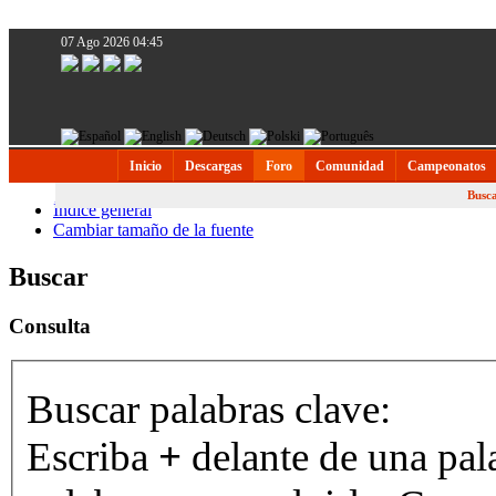
07 Ago 2026 04:45
Inicio
Descargas
Foro
Comunidad
Campeonatos
Busc
Índice general
Cambiar tamaño de la fuente
Buscar
Consulta
Buscar palabras clave:
Escriba
+
delante de una pal