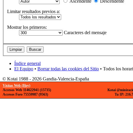
Ascendente
Descendente
Limitar resultados previos a:
Mostrar los primeros:
Caracteres del mensaje
Índice general
El Equipo
•
Borrar todas las cookies del Sitio
• Todos los horar
© Kotai 1988 - 2026 Gandia-Valencia-España
Visitas Web (Hoy)
Accesos Web 114622941 (15735)
Kotai @miniraci
Accesos Foro 75559987 (9563)
Tu IP: 216.