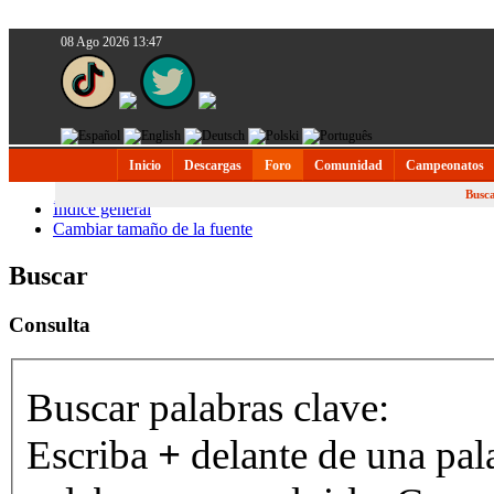
08 Ago 2026 13:47
Inicio
Descargas
Foro
Comunidad
Campeonatos
Busc
Índice general
Cambiar tamaño de la fuente
Buscar
Consulta
Buscar palabras clave:
Escriba
+
delante de una pal