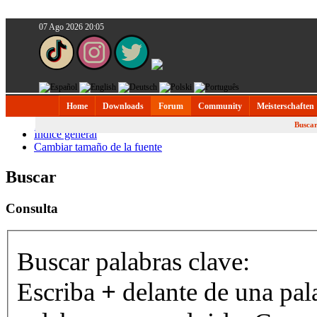
07 Ago 2026 20:05
Home
Downloads
Forum
Community
Meisterschaften
Busca
Índice general
Cambiar tamaño de la fuente
Buscar
Consulta
Buscar palabras clave:
Escriba
+
delante de una pal