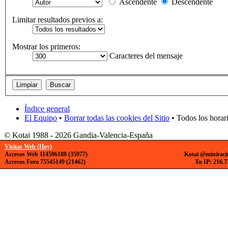
Ascendente
Descendente
Limitar resultados previos a:
Mostrar los primeros:
Caracteres del mensaje
Índice general
El Equipo
•
Borrar todas las cookies del Sitio
• Todos los horar
© Kotai 1988 - 2026 Gandia-Valencia-España
Visitas Web (Hoy)
Accesos Web 114596188 (35977)
Kotai @miniraci
Accesos Foro 75545149 (21462)
Tu IP: 216.7