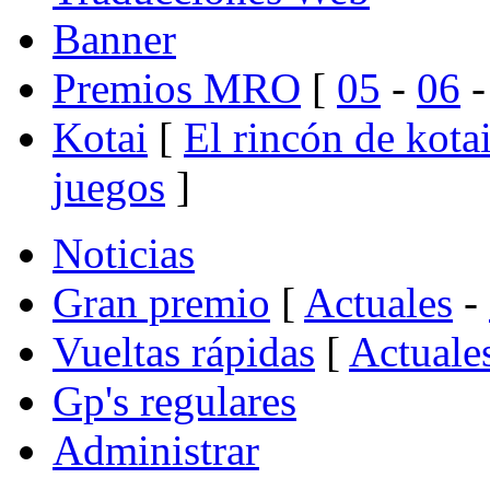
Banner
Premios MRO
[
05
-
06
Kotai
[
El rincón de kota
juegos
]
Noticias
Gran premio
[
Actuales
-
Vueltas rápidas
[
Actuale
Gp's regulares
Administrar