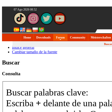
07 Ago 2026 08:52
Home
Downloads
Forum
Community
Meisterschaften
Busca
Índice general
Cambiar tamaño de la fuente
Buscar
Consulta
Buscar palabras clave:
Escriba
+
delante de una pal