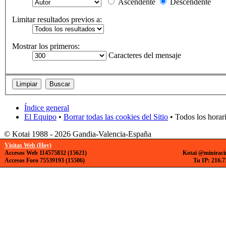
Ascendente
Descendente
Limitar resultados previos a:
Mostrar los primeros:
Caracteres del mensaje
Índice general
El Equipo
•
Borrar todas las cookies del Sitio
• Todos los horar
© Kotai 1988 - 2026 Gandia-Valencia-España
Visitas Web (Hoy)
Accesos Web 114575832 (15621)
Kotai @miniraci
Accesos Foro 75539193 (15506)
Tu IP: 216.7