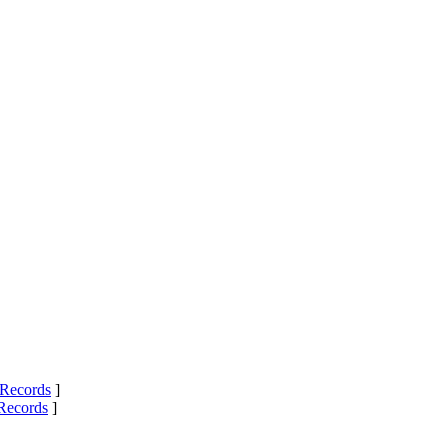
Records
]
Records
]