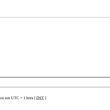
ios son UTC + 1 hora [
DST
]