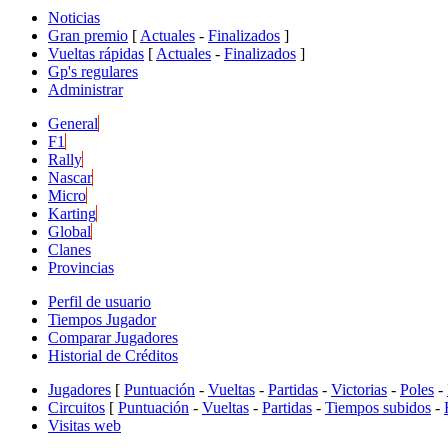
Noticias
Gran premio
[
Actuales
-
Finalizados
]
Vueltas rápidas
[
Actuales
-
Finalizados
]
Gp's regulares
Administrar
General
F1
Rally
Nascar
Micro
Karting
Global
Clanes
Provincias
Perfil de usuario
Tiempos Jugador
Comparar Jugadores
Historial de Créditos
Jugadores
[
Puntuación
-
Vueltas
-
Partidas
-
Victorias
-
Poles
-
Circuitos
[
Puntuación
-
Vueltas
-
Partidas
-
Tiempos subidos
-
Visitas web