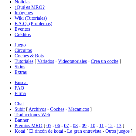
Noticias
¿Qué es MRO?
Imágenes
Wiki (Tutoriales)
F.A.Q. (Problemas)
Eventos
Créditos
Juego
Circuitos
Coches & Bots
Tutoriales
[
Variados
-
Videotutoriales
-
Crea un coche
]
Skins
Extras
Buscar
FAQ
Firma
Chat
Subir
[
Archivos
-
Coches
-
Mecanicos
]
Traducciones Web
Banner
Premios MRO
[
05
-
06
-
07
-
08
-
09
-
10
-
11
-
12
-
13
]
Kotai
[
El rincón de kotai
-
La gran entrevista
-
Otros juegos
]