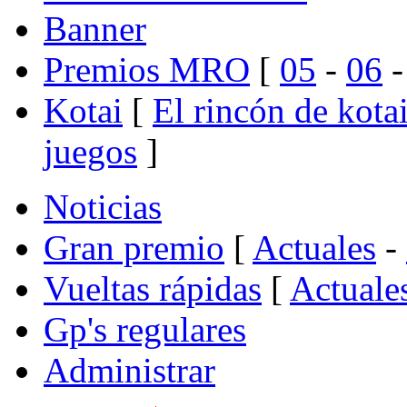
Banner
Premios MRO
[
05
-
06
Kotai
[
El rincón de kota
juegos
]
Noticias
Gran premio
[
Actuales
-
Vueltas rápidas
[
Actuale
Gp's regulares
Administrar