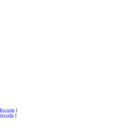
Records
]
Records
]