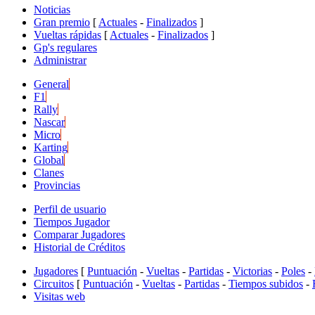
Noticias
Gran premio
[
Actuales
-
Finalizados
]
Vueltas rápidas
[
Actuales
-
Finalizados
]
Gp's regulares
Administrar
General
F1
Rally
Nascar
Micro
Karting
Global
Clanes
Provincias
Perfil de usuario
Tiempos Jugador
Comparar Jugadores
Historial de Créditos
Jugadores
[
Puntuación
-
Vueltas
-
Partidas
-
Victorias
-
Poles
-
Circuitos
[
Puntuación
-
Vueltas
-
Partidas
-
Tiempos subidos
-
Visitas web