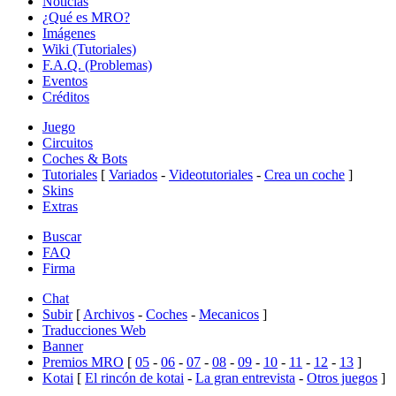
Noticias
¿Qué es MRO?
Imágenes
Wiki (Tutoriales)
F.A.Q. (Problemas)
Eventos
Créditos
Juego
Circuitos
Coches & Bots
Tutoriales
[
Variados
-
Videotutoriales
-
Crea un coche
]
Skins
Extras
Buscar
FAQ
Firma
Chat
Subir
[
Archivos
-
Coches
-
Mecanicos
]
Traducciones Web
Banner
Premios MRO
[
05
-
06
-
07
-
08
-
09
-
10
-
11
-
12
-
13
]
Kotai
[
El rincón de kotai
-
La gran entrevista
-
Otros juegos
]