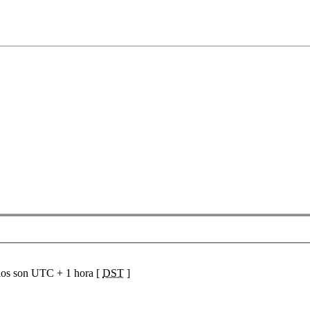
ios son UTC + 1 hora [
DST
]