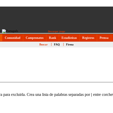
Descargar juego
Comunidad
Campeonatos
Rank
Estadísticas
Registros
Prensa
Buscar
FAQ
Firma
ra para excluirla. Crea una lista de palabras separadas por
|
entre corchet