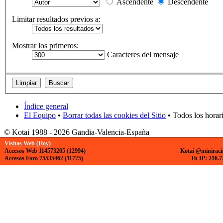
Ascendente
Descendente
Limitar resultados previos a:
Mostrar los primeros:
Caracteres del mensaje
Índice general
El Equipo
•
Borrar todas las cookies del Sitio
• Todos los horar
© Kotai 1988 - 2026 Gandia-Valencia-España
Visitas Web (Hoy)
Accesos Web 114573205 (12994)
Kotai @miniraci
Accesos Foro 75535462 (11775)
Tu IP: 216.7