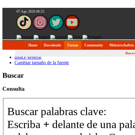
07 Ago 2026 06:25
Home
Downloads
Forum
Community
Meisterschaften
Busca
Índice general
Cambiar tamaño de la fuente
Buscar
Consulta
Buscar palabras clave:
Escriba
+
delante de una pal