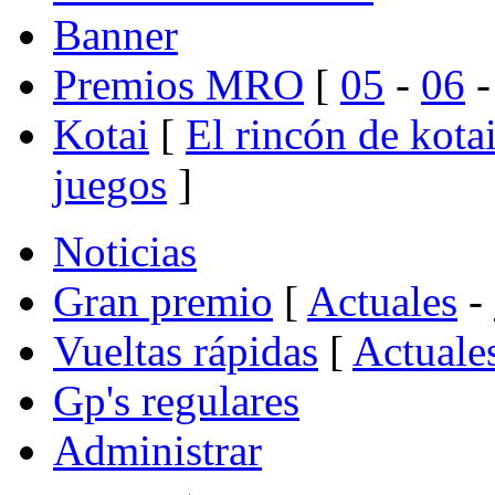
Banner
Premios MRO
[
05
-
06
Kotai
[
El rincón de kota
juegos
]
Noticias
Gran premio
[
Actuales
-
Vueltas rápidas
[
Actuale
Gp's regulares
Administrar