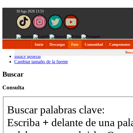
10 Ago 2026 13:53
Inicio
Descargas
Foro
Comunidad
Campeonatos
Busc
Índice general
Cambiar tamaño de la fuente
Buscar
Consulta
Buscar palabras clave:
Escriba
+
delante de una pal