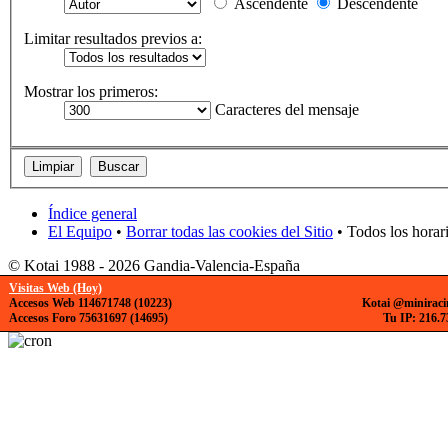
Ascendente
Descendente
Limitar resultados previos a:
Mostrar los primeros:
Caracteres del mensaje
Índice general
El Equipo
•
Borrar todas las cookies del Sitio
• Todos los horar
© Kotai 1988 - 2026 Gandia-Valencia-España
Visitas Web (Hoy)
Accesos Web 114671748 (10223)
Kotai @miniraci
Accesos Foro 75631697 (14695)
Tu IP: 216.7