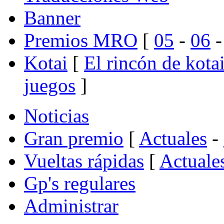
Banner
Premios MRO
[
05
-
06
Kotai
[
El rincón de kota
juegos
]
Noticias
Gran premio
[
Actuales
-
Vueltas rápidas
[
Actuale
Gp's regulares
Administrar