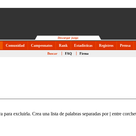
Descargar juego
Comunidad
Campeonatos
Rank
Estadísticas
Registros
Prensa
Buscar
FAQ
Firma
ra para excluirla. Crea una lista de palabras separadas por
|
entre corchet