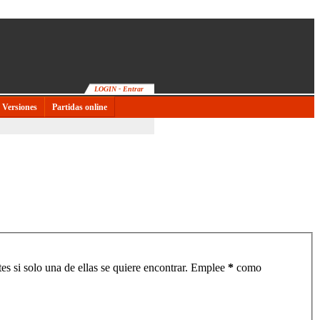
LOGIN - Entrar
Versiones
Partidas online
es si solo una de ellas se quiere encontrar. Emplee
*
como