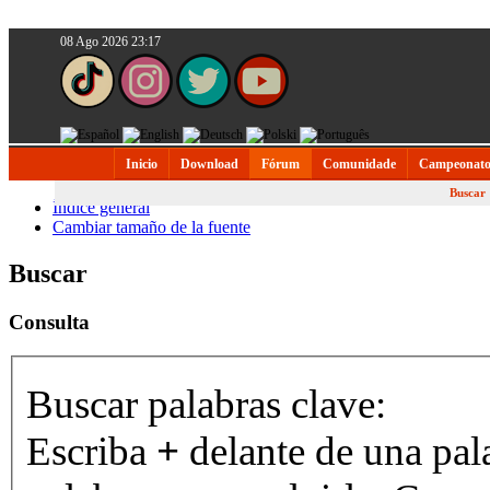
08 Ago 2026 23:17
Inicio
Download
Fórum
Comunidade
Campeonato
Buscar
Índice general
Cambiar tamaño de la fuente
Buscar
Consulta
Buscar palabras clave:
Escriba
+
delante de una pal