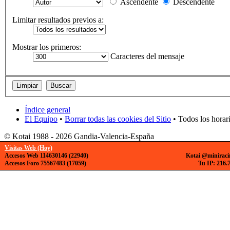
Ascendente
Descendente
Limitar resultados previos a:
Mostrar los primeros:
Caracteres del mensaje
Índice general
El Equipo
•
Borrar todas las cookies del Sitio
• Todos los horar
© Kotai 1988 - 2026 Gandia-Valencia-España
Visitas Web (Hoy)
Accesos Web 114630146 (22940)
Kotai @miniraci
Accesos Foro 75567483 (17059)
Tu IP: 216.