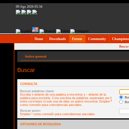
09 Ago 2026 05:34
Home
Downloads
Forum
Community
Champions
Buscar
Índice general
Buscar
CONSULTA
Buscar palabras clave:
Escriba
+
delante de una palabra a encontrar y
-
delante de la
Bus
palabra para excluirla. Crea una lista de palabras separadas por
|
entre corchetes si solo una de ellas se quiere encontrar. Emplee
*
Bus
como comodín para coincidencias parciales.
Buscar autor:
Emplee * como comodín para coincidencias parciales.
OPCIONES DE BÚSQUEDA