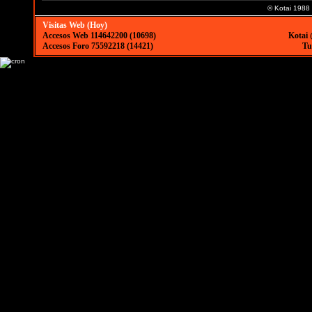
© Kotai 1988
Visitas Web (Hoy)
Accesos Web 114642200 (10698)
Kotai 
Accesos Foro 75592218 (14421)
Tu