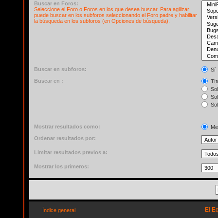
Buscar en Foros:
Seleccione el Foro o Foros en los que desea buscar. Para agilizar
puede buscar en los subforos seleccionando el Foro padre y habilitar
la búsqueda en los subforos (en Opciones de búsqueda).
Buscar en subforos:
Sí
Buscar en :
Tít
Sol
Sol
Sol
Mostrar resultados como:
Me
Ordenar resultados por:
Limitar resultados previos a:
Mostrar los primeros:
El E
Índice general