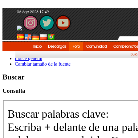
06 Ago 2026 17:49
Inicio
Descargas
Foro
Comunidad
Campeonatos
Busc
Índice general
Cambiar tamaño de la fuente
Buscar
Consulta
Buscar palabras clave:
Escriba
+
delante de una pal