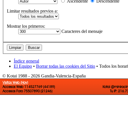
Ascendente
Descendente
Limitar resultados previos a:
Mostrar los primeros:
Caracteres del mensaje
Índice general
El Equipo
•
Borrar todas las cookies del Sitio
• Todos los horar
© Kotai 1988 - 2026 Gandia-Valencia-España
Visitas Web (Hoy)
Accesos Web 114527769 (44189)
Kotai @miniraci
Accesos Foro 75507890 (21246)
Tu IP: 216.