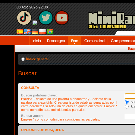
08 Ago 2026 22:08
Inicio
Descargas
Foro
Comunidad
Campeonatos
Busc
Índice general
Buscar
CONSULTA
Buscar palabras clave:
Escriba
+
delante de una palabra a encontrar y
-
delante de la
Bus
palabra para excluirla. Crea una lista de palabras separadas por
|
entre corchetes si solo una de ellas se quiere encontrar. Emplee
*
Bus
como comodín para coincidencias parciales.
Buscar autor:
Emplee * como comodín para coincidencias parciales.
OPCIONES DE BÚSQUEDA