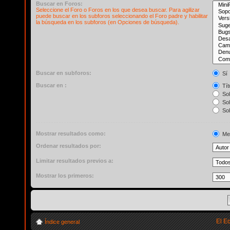
Buscar en Foros:
Seleccione el Foro o Foros en los que desea buscar. Para agilizar
puede buscar en los subforos seleccionando el Foro padre y habilitar
la búsqueda en los subforos (en Opciones de búsqueda).
Buscar en subforos:
Sí
Buscar en :
Tít
Sol
Sol
Sol
Mostrar resultados como:
Me
Ordenar resultados por:
Limitar resultados previos a:
Mostrar los primeros:
El E
Índice general