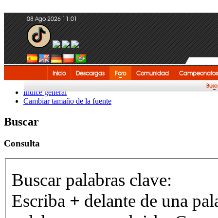
08 Ago 2026 11:01
Inicio
Descargas
Foro
Comunidad
Campeonatos
Busc
Índice general
Cambiar tamaño de la fuente
Buscar
Consulta
Buscar palabras clave:
Escriba
+
delante de una pal