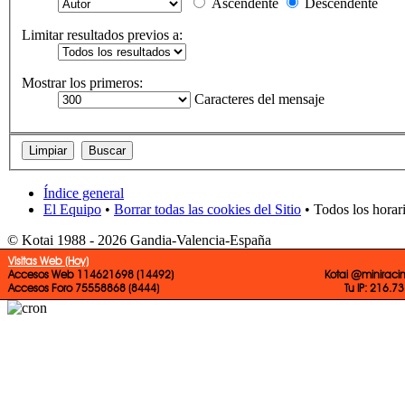
Ascendente
Descendente
Limitar resultados previos a:
Mostrar los primeros:
Caracteres del mensaje
Índice general
El Equipo
•
Borrar todas las cookies del Sitio
• Todos los horar
© Kotai 1988 - 2026 Gandia-Valencia-España
Visitas Web (Hoy)
Accesos Web 114621698 (14492)
Kotai @miniraci
Accesos Foro 75558868 (8444)
Tu IP: 216.7