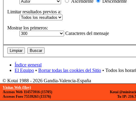
Ascendente
Descendente
Limitar resultados previos a:
Mostrar los primeros:
Caracteres del mensaje
Índice general
El Equipo
•
Borrar todas las cookies del Sitio
• Todos los horar
© Kotai 1988 - 2026 Gandia-Valencia-España
Visitas Web (Hoy)
Accesos Web 114575916 (15705)
Kotai @miniraci
Accesos Foro 75539263 (15576)
Tu IP: 216.