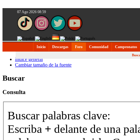
07 Ago 2026 08:59
Inicio
Descargas
Foro
Comunidad
Campeonatos
Busc
Índice general
Cambiar tamaño de la fuente
Buscar
Consulta
Buscar palabras clave:
Escriba
+
delante de una pal