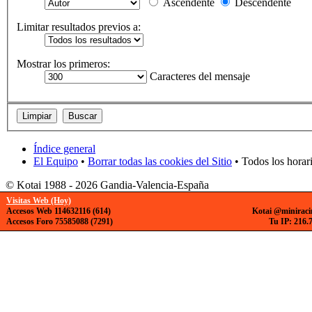
Ascendente
Descendente
Limitar resultados previos a:
Mostrar los primeros:
Caracteres del mensaje
Índice general
El Equipo
•
Borrar todas las cookies del Sitio
• Todos los horar
© Kotai 1988 - 2026 Gandia-Valencia-España
Visitas Web (Hoy)
Accesos Web 114632116 (614)
Kotai @miniraci
Accesos Foro 75585088 (7291)
Tu IP: 216.