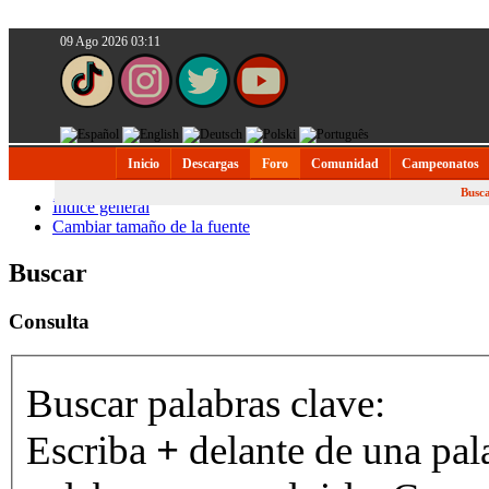
09 Ago 2026 03:11
Inicio
Descargas
Foro
Comunidad
Campeonatos
Busc
Índice general
Cambiar tamaño de la fuente
Buscar
Consulta
Buscar palabras clave:
Escriba
+
delante de una pal