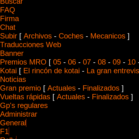
Buscar
FAQ
Firma
Chat
Subir
[
Archivos
-
Coches
-
Mecanicos
]
Traducciones Web
Banner
Premios MRO
[
05
-
06
-
07
-
08
-
09
-
10
Kotai
[
El rincón de kotai
-
La gran entrevis
Noticias
Gran premio
[
Actuales
-
Finalizados
]
Vueltas rápidas
[
Actuales
-
Finalizados
]
Gp's regulares
Administrar
General
F1