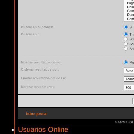
Buscar en subforos:
Sí
Buscar en :
Tít
Sol
Sol
Sol
Mostrar resultados como:
Me
Ordenar resultados por:
Limitar resultados previos a:
Mostrar los primeros:
Índice general
© Kotai 1988
Usuarios Online