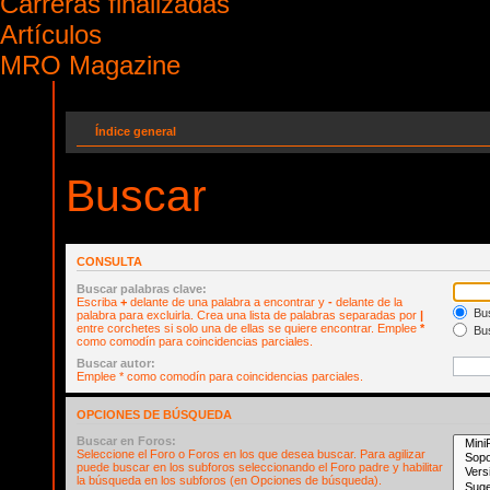
Carreras finalizadas
Artículos
MRO Magazine
Índice general
Buscar
CONSULTA
Buscar palabras clave:
Escriba
+
delante de una palabra a encontrar y
-
delante de la
Bus
palabra para excluirla. Crea una lista de palabras separadas por
|
entre corchetes si solo una de ellas se quiere encontrar. Emplee
*
Bus
como comodín para coincidencias parciales.
Buscar autor:
Emplee * como comodín para coincidencias parciales.
OPCIONES DE BÚSQUEDA
Buscar en Foros:
Seleccione el Foro o Foros en los que desea buscar. Para agilizar
puede buscar en los subforos seleccionando el Foro padre y habilitar
la búsqueda en los subforos (en Opciones de búsqueda).