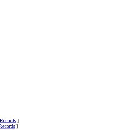
Records
]
Records
]