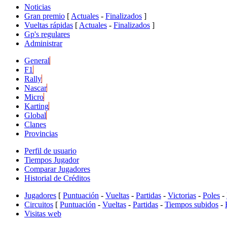
Noticias
Gran premio
[
Actuales
-
Finalizados
]
Vueltas rápidas
[
Actuales
-
Finalizados
]
Gp's regulares
Administrar
General
F1
Rally
Nascar
Micro
Karting
Global
Clanes
Provincias
Perfil de usuario
Tiempos Jugador
Comparar Jugadores
Historial de Créditos
Jugadores
[
Puntuación
-
Vueltas
-
Partidas
-
Victorias
-
Poles
-
Circuitos
[
Puntuación
-
Vueltas
-
Partidas
-
Tiempos subidos
-
Visitas web