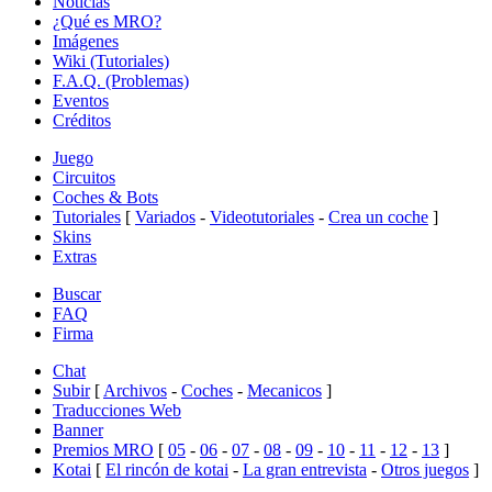
Noticias
¿Qué es MRO?
Imágenes
Wiki (Tutoriales)
F.A.Q. (Problemas)
Eventos
Créditos
Juego
Circuitos
Coches & Bots
Tutoriales
[
Variados
-
Videotutoriales
-
Crea un coche
]
Skins
Extras
Buscar
FAQ
Firma
Chat
Subir
[
Archivos
-
Coches
-
Mecanicos
]
Traducciones Web
Banner
Premios MRO
[
05
-
06
-
07
-
08
-
09
-
10
-
11
-
12
-
13
]
Kotai
[
El rincón de kotai
-
La gran entrevista
-
Otros juegos
]