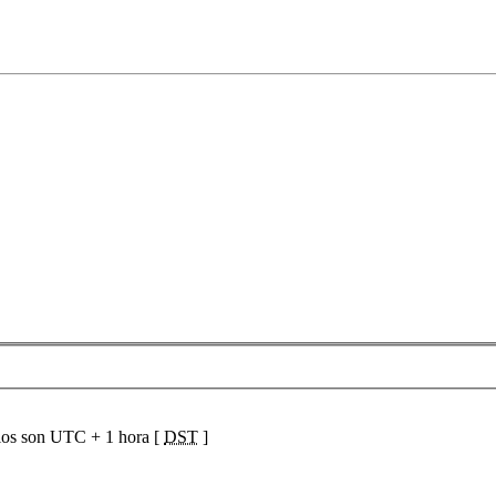
ios son UTC + 1 hora [
DST
]