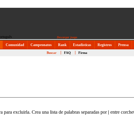
Descargar juego
Comunidad
Campeonatos
Rank
Estadísticas
Registros
Prensa
Buscar
FAQ
Firma
ra para excluirla. Crea una lista de palabras separadas por
|
entre corchet