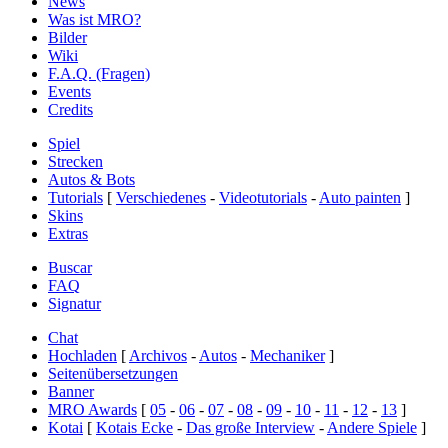
News
Was ist MRO?
Bilder
Wiki
F.A.Q. (Fragen)
Events
Credits
Spiel
Strecken
Autos & Bots
Tutorials
[
Verschiedenes
-
Videotutorials
-
Auto painten
]
Skins
Extras
Buscar
FAQ
Signatur
Chat
Hochladen
[
Archivos
-
Autos
-
Mechaniker
]
Seitenübersetzungen
Banner
MRO Awards
[
05
-
06
-
07
-
08
-
09
-
10
-
11
-
12
-
13
]
Kotai
[
Kotais Ecke
-
Das große Interview
-
Andere Spiele
]