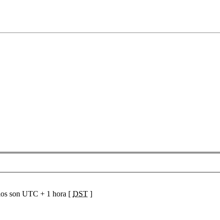
ios son UTC + 1 hora [
DST
]