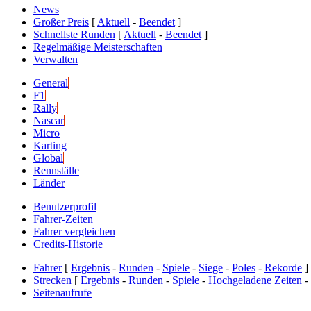
News
Großer Preis
[
Aktuell
-
Beendet
]
Schnellste Runden
[
Aktuell
-
Beendet
]
Regelmäßige Meisterschaften
Verwalten
General
F1
Rally
Nascar
Micro
Karting
Global
Rennställe
Länder
Benutzerprofil
Fahrer-Zeiten
Fahrer vergleichen
Credits-Historie
Fahrer
[
Ergebnis
-
Runden
-
Spiele
-
Siege
-
Poles
-
Rekorde
]
Strecken
[
Ergebnis
-
Runden
-
Spiele
-
Hochgeladene Zeiten
-
Seitenaufrufe