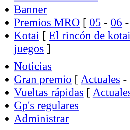
Banner
Premios MRO
[
05
-
06
Kotai
[
El rincón de kota
juegos
]
Noticias
Gran premio
[
Actuales
-
Vueltas rápidas
[
Actuale
Gp's regulares
Administrar