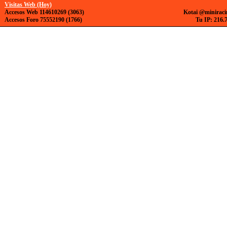
Visitas Web (Hoy)
Accesos Web 114610269 (3063)
Kotai @miniraci
Accesos Foro 75552190 (1766)
Tu IP: 216.