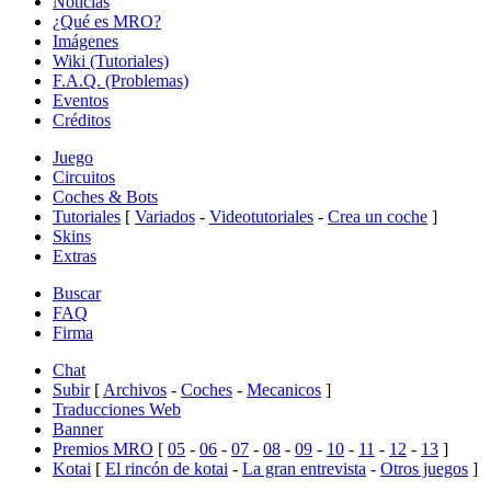
Noticias
¿Qué es MRO?
Imágenes
Wiki (Tutoriales)
F.A.Q. (Problemas)
Eventos
Créditos
Juego
Circuitos
Coches & Bots
Tutoriales
[
Variados
-
Videotutoriales
-
Crea un coche
]
Skins
Extras
Buscar
FAQ
Firma
Chat
Subir
[
Archivos
-
Coches
-
Mecanicos
]
Traducciones Web
Banner
Premios MRO
[
05
-
06
-
07
-
08
-
09
-
10
-
11
-
12
-
13
]
Kotai
[
El rincón de kotai
-
La gran entrevista
-
Otros juegos
]