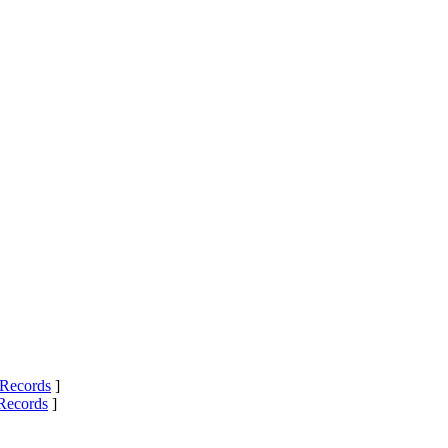
Records
]
Records
]