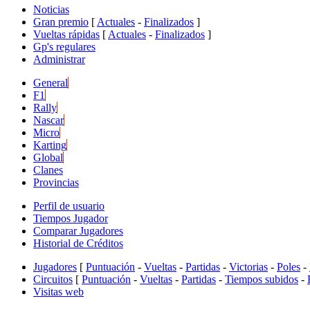
Noticias
Gran premio
[
Actuales
-
Finalizados
]
Vueltas rápidas
[
Actuales
-
Finalizados
]
Gp's regulares
Administrar
General
F1
Rally
Nascar
Micro
Karting
Global
Clanes
Provincias
Perfil de usuario
Tiempos Jugador
Comparar Jugadores
Historial de Créditos
Jugadores
[
Puntuación
-
Vueltas
-
Partidas
-
Victorias
-
Poles
-
Circuitos
[
Puntuación
-
Vueltas
-
Partidas
-
Tiempos subidos
-
Visitas web