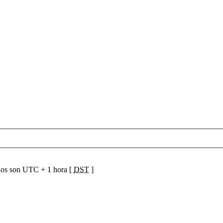
ios son UTC + 1 hora [
DST
]