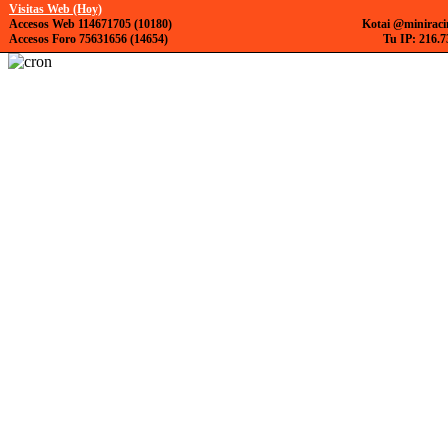
Visitas Web (Hoy)
Accesos Web 114671705 (10180)
Kotai @miniraci
Accesos Foro 75631656 (14654)
Tu IP: 216.7