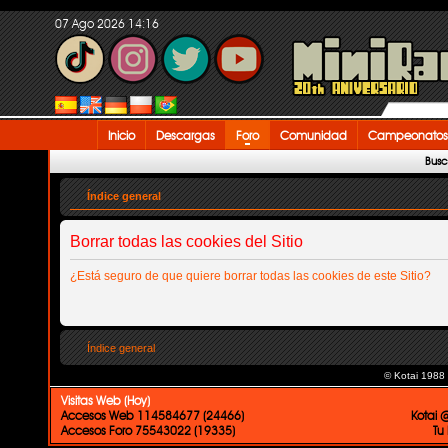
07 Ago 2026 14:16
Inicio
Descargas
Foro
Comunidad
Campeonatos
Busc
Índice general
Borrar todas las cookies del Sitio
¿Está seguro de que quiere borrar todas las cookies de este Sitio?
Índice general
© Kotai 1988
Visitas Web (Hoy)
Accesos Web 114584677 (24466)
Kotai 
Accesos Foro 75543022 (19335)
Tu