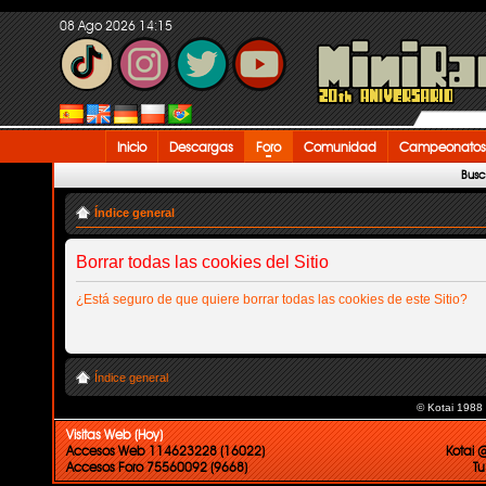
08 Ago 2026 14:15
Inicio
Descargas
Foro
Comunidad
Campeonatos
Busc
Índice general
Borrar todas las cookies del Sitio
¿Está seguro de que quiere borrar todas las cookies de este Sitio?
Índice general
© Kotai 1988
Visitas Web (Hoy)
Accesos Web 114623228 (16022)
Kotai 
Accesos Foro 75560092 (9668)
Tu