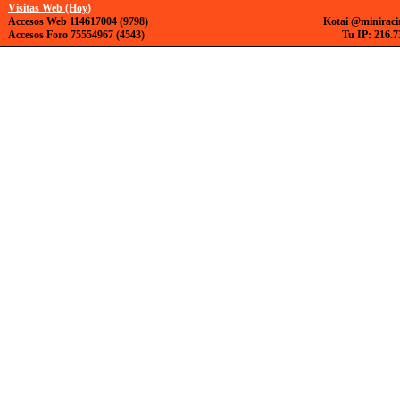
Visitas Web (Hoy)
Accesos Web 114617004 (9798)
Kotai @miniraci
Accesos Foro 75554967 (4543)
Tu IP: 216.7